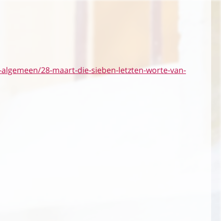
-algemeen/28-maart-die-sieben-letzten-worte-van-