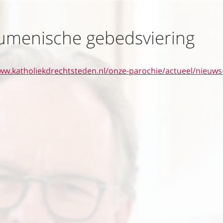
menische gebedsviering
ww.katholiekdrechtsteden.nl/onze-parochie/actueel/nieuws
SHARE