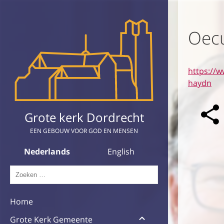
Oecu
https://w
haydn
Grote kerk Dordrecht
EEN GEBOUW VOOR GOD EN MENSEN
Nederlands
English
ZOEKEN
NAAR:
Home
WEERGEVEN
SUBMENU
Grote Kerk Gemeente